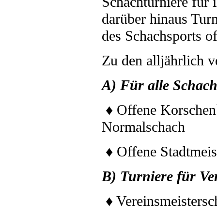
Schachturniere für 
darüber hinaus Turn
des Schachsports of
Zu den alljährlich 
A) Für alle Schach
♦ Offene Korschenb
Normalschach
♦ Offene Stadtmeist
B) Turn
iere für Ve
♦ Vereinsmeistersc